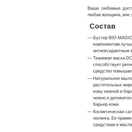
Ваши любимые досто
любая женщина, вне з
Состав
Бустер BIO-MAGIC
компонентам лучше
антиоксидантным в
Тканевая маска D
способствует реге
средство повышает
Натуральное мыл
растительных жиро
кожу нежной и бар
нежно и деликатно
барьер кожи.
Косметическая сал
пилинга. Ее прим
средствам и масла