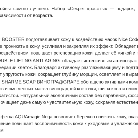
йны самого лучшего. Набор «Секрет красоты» — подарок, 
ависимости от возраста.
 BOOSTER подготавливает кожу к воздействию масок Nice Code
 проникать в кожу, усиливая и закрепляя их эффект. Обладае
оздействием, повышает регенерацию кожи, делает её мягкой и 
OUBLE LIFTING ANTI-AGING обладает интенсивным антивозрас
нерации клеток. Благодаря активному разглаживающему и подт
 упругость кожи, сокращает глубину морщин, осветляет и вырав
о SHARME SOAP ВИНОГРАД/GRAPE обогащено активными комп
в и омыленных масел виноградной косточки, ши, кокоса и олив
хатистой. Натуральный экологичный состав без парабенов, фо
 очищает даже самую чувствительную кожу, сохраняя естестве
фетка AQUAmagic Nega позволяет бережно очистить кожу, оказ
енение повышает восприимчивость кожи к уходовым и увлажняю
м.