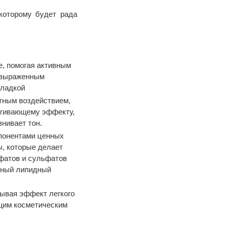
которому будет рада
, помогая активным
т выраженным
гладкой
тным воздействием,
ягивающему эффекту,
нивает тон.
онентами ценных
ы, которые делает
сфатов и сульфатов
нный липидный
ывая эффект легкого
щим косметическим